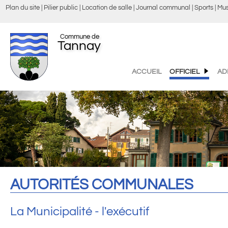
Plan du site
Pilier public
Location de salle
Journal communal
Sports
Mus
Commune de
Tannay
ACCUEIL
OFFICIEL
AD
AUTORITÉS COMMUNALES
La Municipalité - l'exécutif