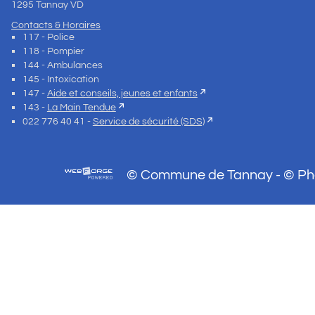
1295 Tannay VD
Contacts & Horaires
117 - Police
118 - Pompier
144 - Ambulances
145 - Intoxication
147 -
Aide et conseils, jeunes et enfants
143 -
La Main Tendue
022 776 40 41 -
Service de sécurité (SDS)
© Commune de Tannay - © Phot