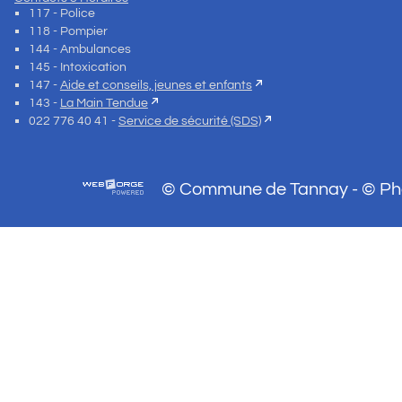
117 - Police
118 - Pompier
144 - Ambulances
145 - Intoxication
147 -
Aide et conseils, jeunes et enfants
143 -
La Main Tendue
022 776 40 41 -
Service de sécurité (SDS)
© Commune de Tannay - © Phot