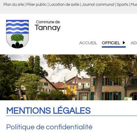
Plan du site
Pilier public
Location de salle
Journal communal
Sports
Mus
Commune de
Tannay
ACCUEIL
OFFICIEL
AD
MENTIONS LÉGALES
Politique de confidentialité